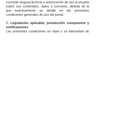
concede ninguna licencia o autorización de uso al usuario
sobre sus contenidos, datos o servicios, distinta de la
que expresamente se detalle en las presentes
condiciones generales de uso del portal.
7. Legislación aplicable, jurisdicción competente y
notificaciones
Las presentes condiciones se rigen y se interpretan de
acuerdo con las Leyes de Colombia. Para cualquier
reclamación serán competentes los juzgados y tribunales
de (indicar la ciudad). Todas las notificaciones,
requerimientos, peticiones y otras comunicaciones que el
Usuario desee efectuar a la Empresa titular del Portal
deberán realizarse por escrito y se entenderá que han
sido correctamente realizadas cuando hayan sido
recibidas en la siguiente dirección (indicar dirección de
correo en la que se desean recibir las notificaciones).
Inicio
CONTÁCTANOS
Correo:
info@fashionwork.com.co