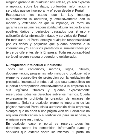
ninguna garantía de cualquier naturaleza, ya sea expresa
o implícita, sobre los datos, contenidos, información y
servicios que se incorporan y ofrecen desde el Portal.
Exceptuando los casos que la Ley imponga
expresamente lo contrario, y exclusivamente con la
medida y extensión en que lo imponga, el Portal no
garantiza ni asume responsabilidad alguna respecto a los
posibles daños y perjuicios causados por el uso y
utilización de la información, datos y servicios del Portal.
En todo caso, el Portal excluye cualquier responsabilidad
por los daños y perjuicios que puedan deberse a la
información y/o servicios prestados o suministrados por
terceros diferentes de la Empresa. Toda responsabilidad
será del tercero ya sea proveedor o colaborador.
6. Propiedad intelectual e industrial
Todos los contenidos, marcas, logos, dibujos,
documentación, programas informáticos o cualquier otro
elemento susceptible de protección por la legislación de
propiedad intelectual o industrial, que sean accesibles en
el portal corresponden exclusivamente a la empresa o a
sus legítimos titulares y quedan expresamente
reservados todos los derechos sobre los mismos. Queda
expresamente prohibida la creación de enlaces de
hipertexto (links) a cualquier elemento integrante de las
páginas web del Portal sin la autorización de la empresa,
siempre que no sean a una página web del Portal que no
requiera identificación o autenticación para su acceso, o
el mismo esté restringido.
En cualquier caso, el portal se reserva todos los
derechos sobre los contenidos, información datos y
servicios que ostente sobre los mismos. El portal no