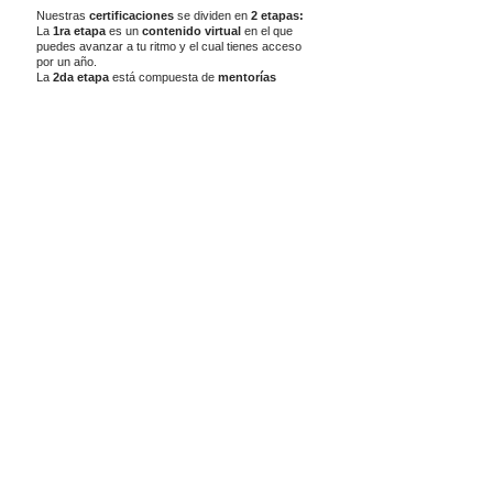
Nuestras
certificaciones
se dividen en
2 etapas:
La
1ra etapa
es un
contenido virtual
en el que
puedes avanzar a tu ritmo y el cual tienes acceso
por un año.
La
2da etapa
está compuesta de
mentorías
personalizadas
que tendrás a lo largo de 5 meses
para complementar el contenido.
Las
certificación premium
es un
paquete de 4
cursos
en 1
:
1. Consultoría en imagen
con las últimas
actualizaciones
del mercado.
2. Coaching,
desarrollo personal y
mentalidad.
3. Asesoría para empresas
, paso a paso,
herramientas y
formatos descargables.
4. Estrategias de marketing digital,
neura ventas
y técnicas de ventas.
Te gustaría que tu negocio pueda ser
rentable
,
conectar con tu alma
y
transformar la vida de
las personas y empresas
a un nivel integral, desde
el
coaching
y el
desarrollo personal.
Te invito que
agendes tu sesión de claridad gratis
donde además de la información te compartiré
contenido valioso para tu vida o negocio.
Dale click
al
botón
a continuación:
¡QUIERO MI SESIÓN!