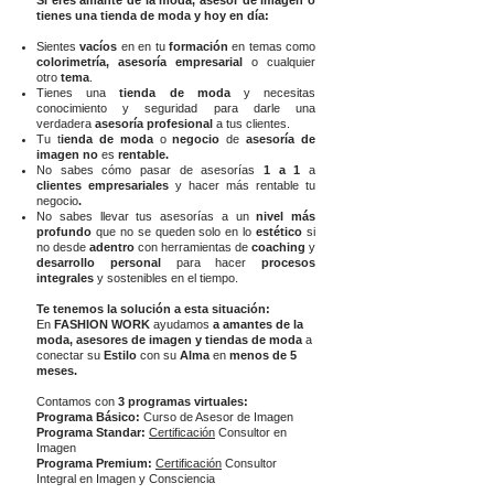
Si eres amante de la moda, asesor de imagen o
tienes una tienda de moda y hoy en día:
Sientes
vacíos
en en tu
formación
en
temas como
colorimetría, asesoría empresarial
o cualquier
otro
tema
.
Tienes una
t
ienda de moda
y necesitas
conocimiento y seguridad para darle una
verdadera
asesoría profesional
a tus clientes.
Tu t
ienda de moda
o
negocio
de
asesoría de
imagen
no
es
rentable.
No sabes cómo pasar de asesorías
1 a 1
a
c
lientes empresariales
y hacer más rentable tu
negocio
.
No sabes llevar tus
asesorías a un
nivel más
profundo
que no se queden solo en lo
estético
si
no desde
adentro
con herramientas de
coaching
y
desarrollo personal
para hacer
procesos
integrales
y sostenibles en el tiempo.
Te tenemos la solución a esta situación:
En
FASHION WORK
ayudamos
a amantes de la
moda, asesores de imagen y tiendas de moda
a
conectar su
Estilo
con su
Alma
en
menos de 5
meses.
Contamos con
3 programas virtuales:
Programa Básico:
Curso de Asesor de Imagen
Programa Standar:
Certificación
Consultor en
Imagen
Programa Premium:
Certificación
Consultor
Integral en Imagen y Consciencia