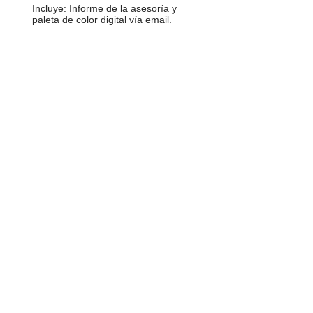
Incluye: Informe de la asesoría y
paleta de color digital vía email.
2
FULL
*Estudio de color
*
Análisis morfológico de cuerpo
y rostro
*Análisis de Estilo
*
Guía de organización del
guardarropa y creación del
fondo de armario.
*Creación de
outfits (lookbook)
(2 citas) / Servicio de 7.5 horas
totales
Incluye:
Incluye: Informe de la
asesoría y paleta de color digital vía
email.
S.O.S
3
FASHION